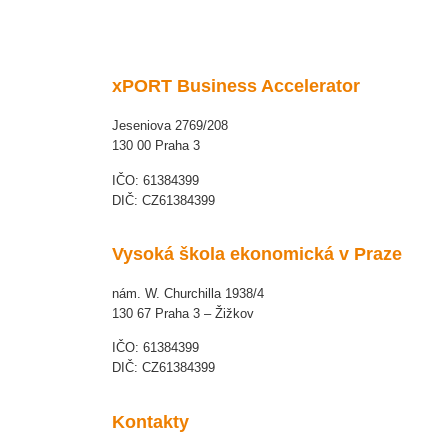
xPORT Business Accelerator
Jeseniova 2769/208
130 00 Praha 3
IČO: 61384399
DIČ: CZ61384399
Vysoká škola ekonomická v Praze
nám. W. Churchilla 1938/4
130 67 Praha 3 – Žižkov
IČO: 61384399
DIČ: CZ61384399
Kontakty