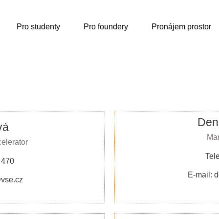
Pro studenty
Pro foundery
Pronájem prostor
Den
vá
Mar
lerator
Tel
 470
E-mail: 
vse.cz