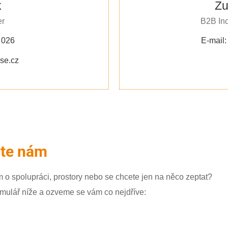
k
Zu
er
B2B In
 026
E-mail
se.cz
šte nám
 o spolupráci, prostory nebo se chcete jen na něco zeptat?
rmulář níže a ozveme se vám co nejdříve: