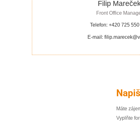
Filip Mareče
Front Office Manag
Telefon: +420 725 550
E-mail: filip.marecek@v
Napi
Máte zájem
Vyplňte fo