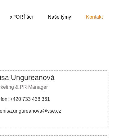
xPORŤáci
Naše týmy
Kontakt
isa Ungureanová
keting & PR Manager
efon: +420 733 438 361
denisa.ungureanova@vse.cz